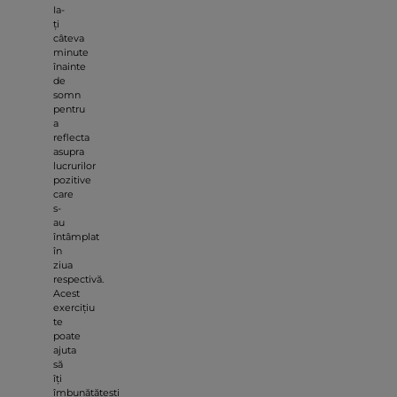
Ia-
ți
câteva
minute
înainte
de
somn
pentru
a
reflecta
asupra
lucrurilor
pozitive
care
s-
au
întâmplat
în
ziua
respectivă.
Acest
exercițiu
te
poate
ajuta
să
îți
îmbunătățești