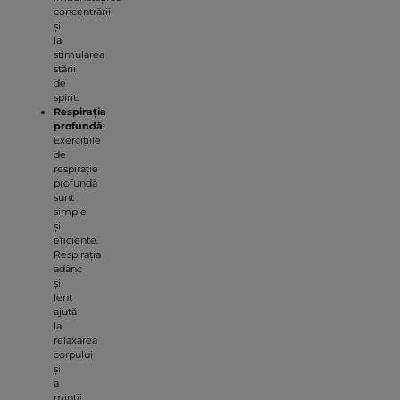
concentrării
și
la
stimularea
stării
de
spirit.
Respirația
profundă
:
Exercițiile
de
respirație
profundă
sunt
simple
și
eficiente.
Respirația
adânc
și
lent
ajută
la
relaxarea
corpului
și
a
minții,