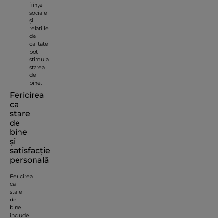
ființe
sociale
și
relațiile
de
calitate
pot
stimula
starea
de
bine.
Fericirea
ca
stare
de
bine
și
satisfacție
personală
Fericirea
ca
stare
de
bine
include