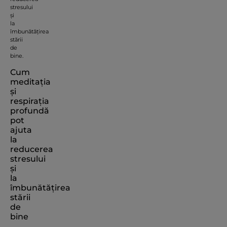
stresului
și
la
îmbunătățirea
stării
de
bine.
Cum
meditația
și
respirația
profundă
pot
ajuta
la
reducerea
stresului
și
la
îmbunătățirea
stării
de
bine