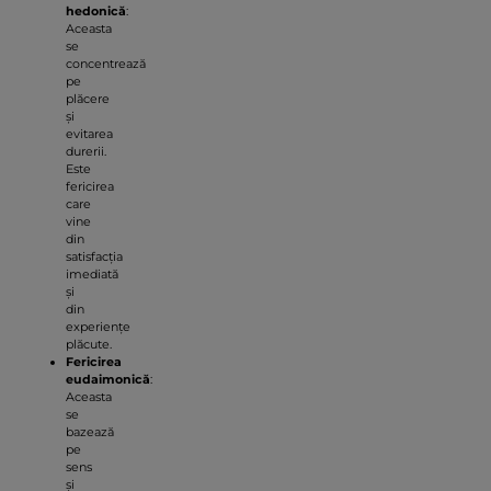
hedonică
:
Aceasta
se
concentrează
pe
plăcere
și
evitarea
durerii.
Este
fericirea
care
vine
din
satisfacția
imediată
și
din
experiențe
plăcute.
Fericirea
eudaimonică
:
Aceasta
se
bazează
pe
sens
și