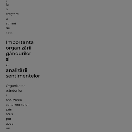
la
o
creștere
a
stimei
de
sine.
Importanța
organizării
gândurilor
și
a
analizării
sentimentelor
Organizarea
gândurilor
și
analizarea
sentimentelor
prin
scris
pot
avea
un