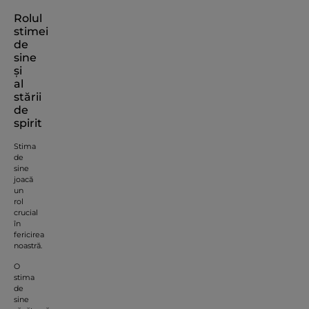
Rolul
stimei
de
sine
și
al
stării
de
spirit
Stima
de
sine
joacă
un
rol
crucial
în
fericirea
noastră.
O
stima
de
sine