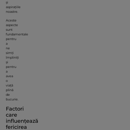
și
aspirațiile
noastre.
Aceste
aspecte
sunt
fundamentale
pentru
a
ne
simți
împliniți
și
pentru
a
avea
o
viață
plină
de
bucurie.
Factori
care
influențează
fericirea