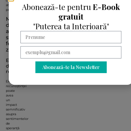
o
Abonează-te pentru
E-Book
atitudine
pozitivă.
gratuit
Modalități
"Puterea ta Interioară"
de
a
stimula
fericirea
zilnică
Exerciții
de
Abonează-te la Newsletter
recunoștință
Exersarea
recunoștinței
poate
avea
un
impact
semnificativ
asupra
sentimentelor
de
speranță