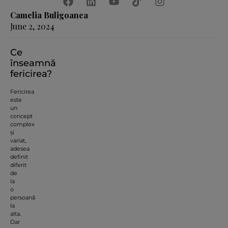
Camelia Buligoanea
June 2, 2024
Ce
înseamnă
fericirea?
Fericirea
este
un
concept
complex
și
variat,
adesea
definit
diferit
de
la
o
persoană
la
alta.
Dar