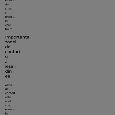
nivelul
de
stres
și
mediul
în
care
trăim.
Importanța
zonei
de
confort
și
a
ieșirii
din
ea
Zona
de
confort
este
acel
spațiu
mental
în