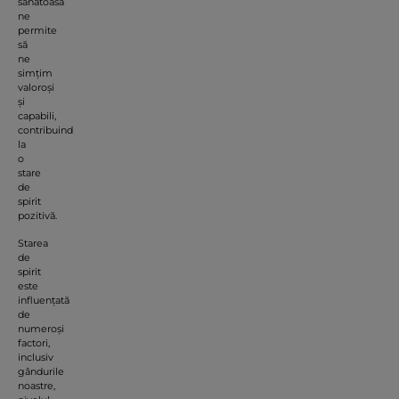
sănătoasă
ne
permite
să
ne
simțim
valoroși
și
capabili,
contribuind
la
o
stare
de
spirit
pozitivă.
Starea
de
spirit
este
influențată
de
numeroși
factori,
inclusiv
gândurile
noastre,