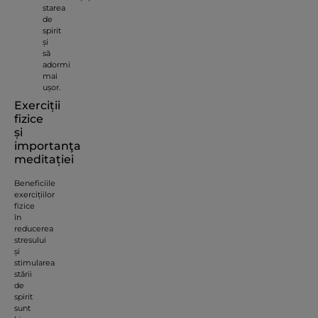
starea
de
spirit
și
să
adormi
mai
ușor.
Exerciții
fizice
și
importanţa
meditației
Beneficiile
exercițiilor
fizice
în
reducerea
stresului
și
stimularea
stării
de
spirit
sunt