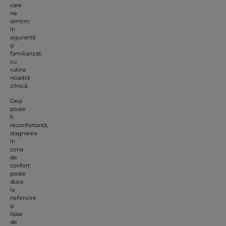
care
ne
simțim
în
siguranță
și
familiarizați
cu
rutina
noastră
zilnică.
Deși
poate
fi
reconfortantă,
stagnarea
în
zona
de
confort
poate
duce
la
nefericire
și
lipsa
de