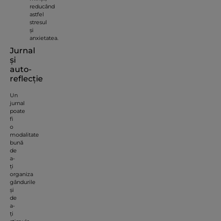
reducând
astfel
stresul
și
anxietatea.
Jurnal
și
auto-
reflecție
Un
jurnal
poate
fi
o
modalitate
bună
de
a-
ți
organiza
gândurile
și
de
a-
ți