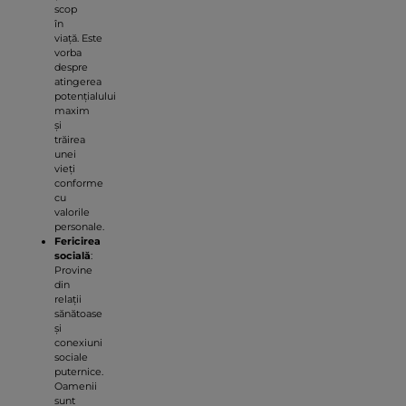
scop
în
viață. Este
vorba
despre
atingerea
potențialului
maxim
și
trăirea
unei
vieți
conforme
cu
valorile
personale.
Fericirea
socială
:
Provine
din
relații
sănătoase
și
conexiuni
sociale
puternice.
Oamenii
sunt