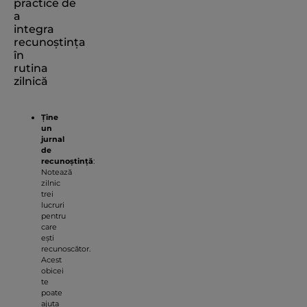
practice de
a
integra
recunoștința
în
rutina
zilnică
Ține
un
jurnal
de
recunoștință
:
Notează
zilnic
trei
lucruri
pentru
care
ești
recunoscător.
Acest
obicei
te
poate
ajuta