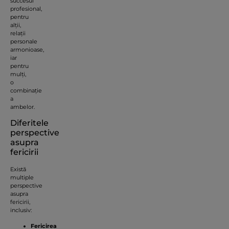
succesul
profesional,
pentru
alții,
relații
personale
armonioase,
iar
pentru
mulți,
o
combinație
a
ambelor.
Diferitele
perspective
asupra
fericirii
Există
multiple
perspective
asupra
fericirii,
inclusiv:
Fericirea