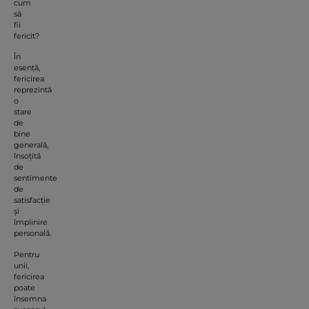
cum
să
fii
fericit?
În
esență,
fericirea
reprezintă
o
stare
de
bine
generală,
însoțită
de
sentimente
de
satisfacție
și
împlinire
personală.
Pentru
unii,
fericirea
poate
însemna