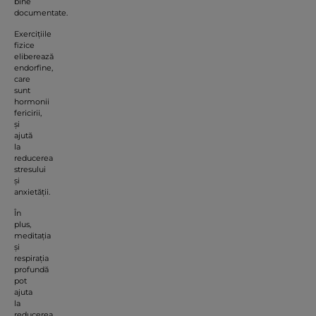
bine
documentate.
Exercițiile
fizice
eliberează
endorfine,
care
sunt
hormonii
fericirii,
și
ajută
la
reducerea
stresului
și
anxietății.
În
plus,
meditația
și
respirația
profundă
pot
ajuta
la
reducerea