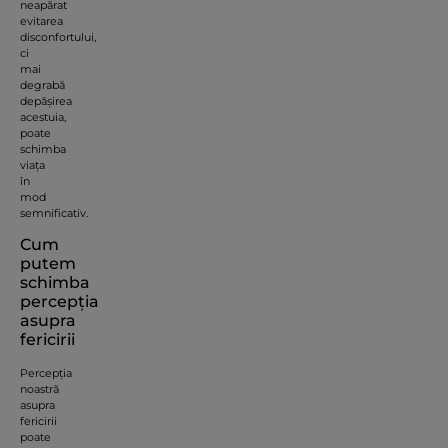
neapărat
evitarea
disconfortului,
ci
mai
degrabă
depășirea
acestuia,
poate
schimba
viața
în
mod
semnificativ.
Cum
putem
schimba
percepția
asupra
fericirii
Percepția
noastră
asupra
fericirii
poate