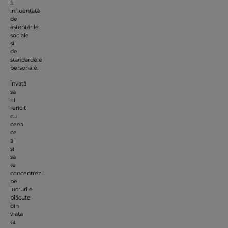
fi
influențată
de
așteptările
sociale
și
de
standardele
personale.
Învață
să
fii
fericit
cu
ceea
ce
ai
și
să
te
concentrezi
pe
lucrurile
plăcute
din
viața
ta.