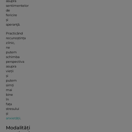
asupra
sentimentelor
de
fericire
și
speranţă.
Practicând
recunoștința
zilnic,
ne
putem
schimba
perspectiva
asupra
vieții
și
putem
simți
mai
bine
în
fața
stresului
și
anxietății
.
Modalități