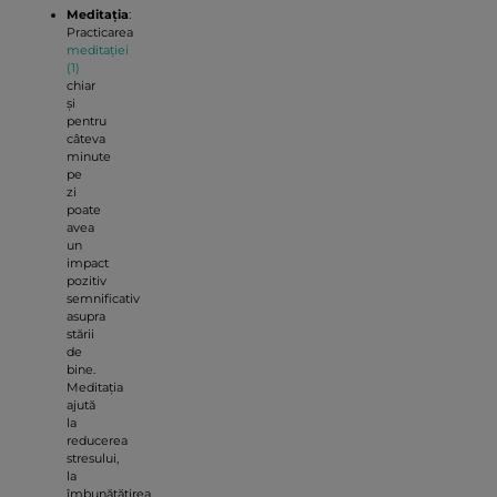
Meditația
:
Practicarea
meditației
(1)
chiar
și
pentru
câteva
minute
pe
zi
poate
avea
un
impact
pozitiv
semnificativ
asupra
stării
de
bine.
Meditația
ajută
la
reducerea
stresului,
la
îmbunătățirea