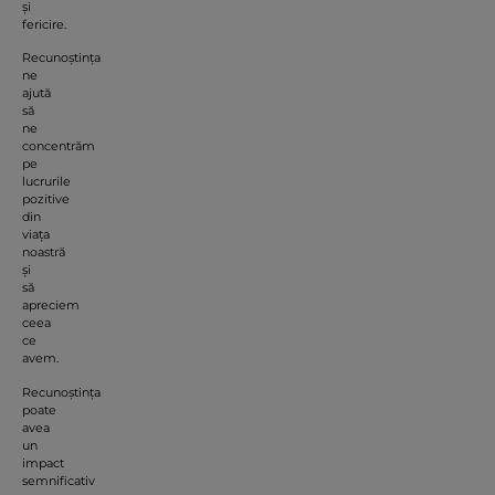
și
fericire.
Recunoștința
ne
ajută
să
ne
concentrăm
pe
lucrurile
pozitive
din
viața
noastră
și
să
apreciem
ceea
ce
avem.
Recunoștința
poate
avea
un
impact
semnificativ