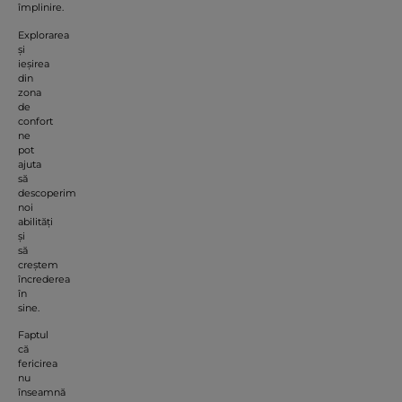
împlinire.
Explorarea
și
ieșirea
din
zona
de
confort
ne
pot
ajuta
să
descoperim
noi
abilități
și
să
creștem
încrederea
în
sine.
Faptul
că
fericirea
nu
înseamnă