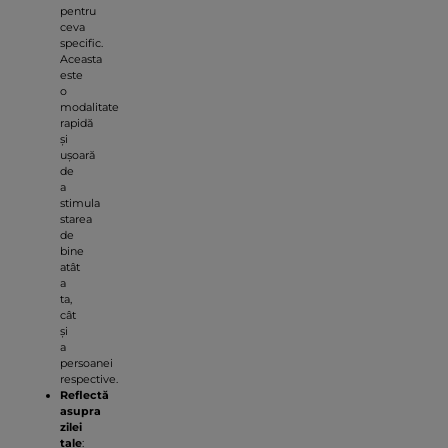
pentru
ceva
specific.
Aceasta
este
o
modalitate
rapidă
și
ușoară
de
a
stimula
starea
de
bine
atât
a
ta,
cât
și
a
persoanei
respective.
Reflectă
asupra
zilei
tale
: