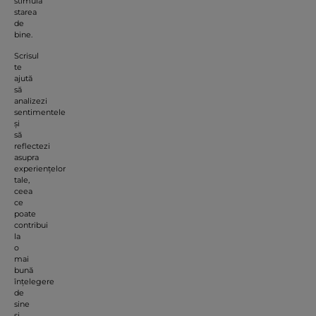
stimula
starea
de
bine.
Scrisul
te
ajută
să
analizezi
sentimentele
și
să
reflectezi
asupra
experiențelor
tale,
ceea
ce
poate
contribui
la
o
mai
bună
înțelegere
de
sine
și