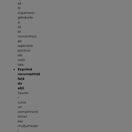
să
îți
organizezi
gândurile
și
să
te
concentrezi
pe
aspectele
pozitive
ale
vieții
tale.
Exprimă
recunoștință
față
de
alții
:
Spune-
i
cuiva
un
compliment
sincer
sau
mulțumește-
i