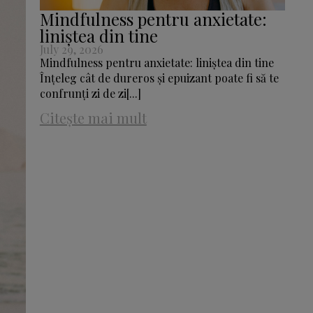
Mindfulness pentru anxietate:
liniștea din tine
July 29, 2026
Mindfulness pentru anxietate: liniștea din tine
Înțeleg cât de dureros și epuizant poate fi să te
confrunți zi de zi[...]
Citește mai mult