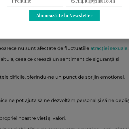
 iubesc pentru cine suntem în esență, nu doar pentru
Abonează-te la Newsletter
agine de sine mai pozitivă și mai stabilă.
 deoarece nu sunt afectate de fluctuațiile
atracției sexuale
.
ul altuia, ceea ce creează un sentiment de siguranță și
tele dificile, oferindu-ne un punct de sprijin emoțional.
atonice ne pot ajuta să ne dezvoltăm personal și să ne dep
ropriei noastre vieți și valori.