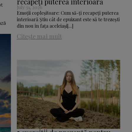
recapeți puterea interioară
ot
July 31, 2026
Emoții copleșitoare: Cum să-ți recapeți puterea
interioară Știu cât de epuizant este să te trezești
ază
din nou în fața aceleiași[...]
Citește mai mult