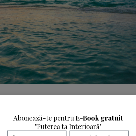
Abonează-te pentru
E-Book gratuit
nală care poate fi foarte profundă.
"Puterea ta Interioară"
resiunea
atracției fizice
.