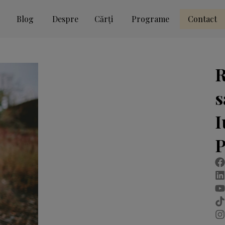
Blog
Despre
Cărți
Programe
Contact
R
s
I
P