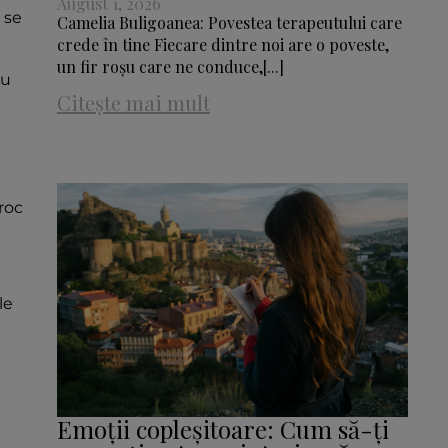
August 1, 2026
 se
Camelia Buligoanea: Povestea terapeutului care
crede în tine Fiecare dintre noi are o poveste,
un fir roșu care ne conduce,[...]
au
Citește mai mult
roc
le
Emoții copleșitoare: Cum să-ți