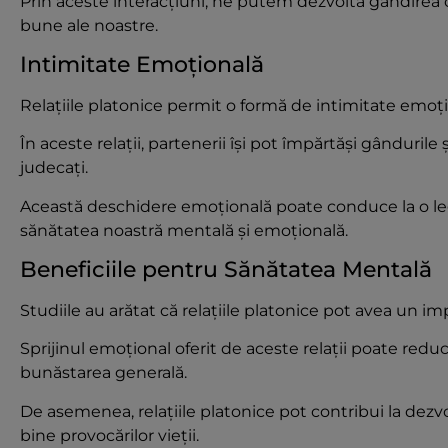
Prin aceste interacțiuni, ne putem dezvolta gândirea c
bune ale noastre.
Intimitate Emoțională
Relațiile platonice permit o formă de intimitate emoți
În aceste relații, partenerii își pot împărtăși gânduril
judecați.
Această deschidere emoțională poate conduce la o leg
sănătatea noastră mentală și emoțională.
Beneficiile pentru Sănătatea Mentală
Studiile au arătat că relațiile platonice pot avea un i
Sprijinul emoțional oferit de aceste relații poate redu
bunăstarea generală.
De asemenea, relațiile platonice pot contribui la dezv
bine provocărilor vieții.