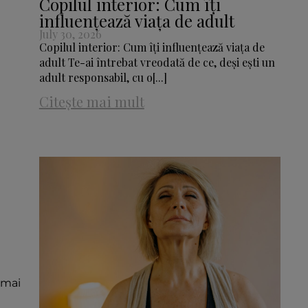
Copilul interior: Cum îți
influențează viața de adult
July 30, 2026
Copilul interior: Cum îți influențează viața de
adult Te-ai întrebat vreodată de ce, deși ești un
adult responsabil, cu o[...]
Citește mai mult
 mai