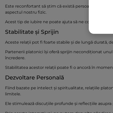
Este reconfortant să știm că există persoane care ne
aspectul nostru fizic.
Acest tip de iubire ne poate ajuta să ne construim o im
Stabilitate și Sprijin
Aceste relații pot fi foarte stabile și de lungă durată,
Partenerii platonici își oferă sprijin necondiționat un
încredere.
Stabilitatea acestor relații poate fi o ancoră în momen
Dezvoltare Personală
Fiind bazate pe intelect și spiritualitate, relațiile pl
limitele.
Ele stimulează discuțiile profunde și reflecțiile asupra p