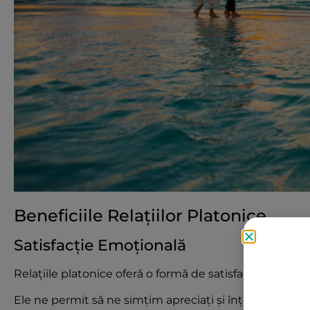
Beneficiile Relațiilor Platonice
Satisfacție Emoțională
Relațiile platonice oferă o formă de satisfacție emoțio
Ele ne permit să ne simțim apreciați și înțeleși fără p