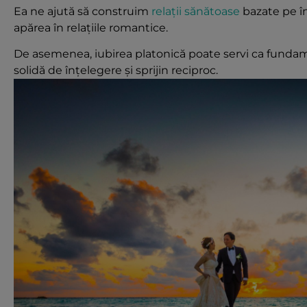
Ea ne ajută să construim
relații sănătoase
bazate pe în
apărea în relațiile romantice.
De asemenea, iubirea platonică poate servi ca fundame
solidă de înțelegere și sprijin reciproc.