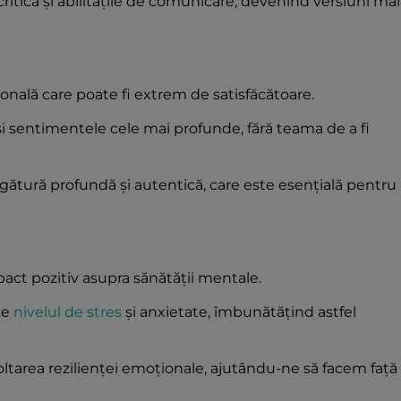
ritică și abilitățile de comunicare, devenind versiuni mai
onală care poate fi extrem de satisfăcătoare.
e și sentimentele cele mai profunde, fără teama de a fi
ătură profundă și autentică, care este esențială pentru
mpact pozitiv asupra sănătății mentale.
ce
nivelul de stres
și anxietate, îmbunătățind astfel
oltarea rezilienței emoționale, ajutându-ne să facem față