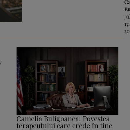
C
Bu
Ju
17,
20
t
le
Camelia Buligoanea: Povestea
terapeutului care crede în tine