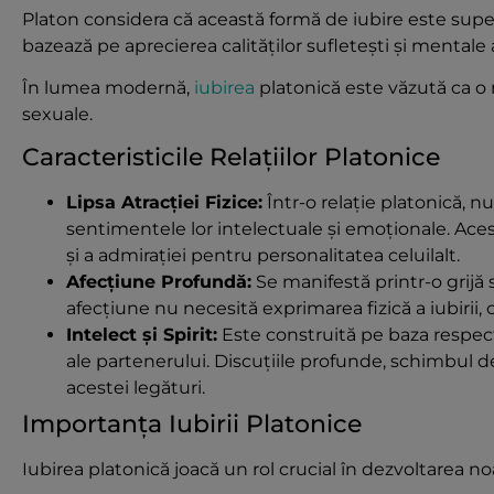
Platon considera că această formă de iubire este super
bazează pe aprecierea calităților sufletești și mentale a
În lumea modernă,
iubirea
platonică este văzută ca o 
sexuale.
Caracteristicile Relațiilor Platonice
Lipsa Atracției Fizice:
Într-o relație platonică, n
sentimentele lor intelectuale și emoționale. Aces
și a admirației pentru personalitatea celuilalt.
Afecțiune Profundă:
Se manifestă printr-o grijă 
afecțiune nu necesită exprimarea fizică a iubirii, 
Intelect și Spirit:
Este construită pe baza respectul
ale partenerului. Discuțiile profunde, schimbul 
acestei legături.
Importanța Iubirii Platonice
Iubirea platonică joacă un rol crucial în dezvoltarea n