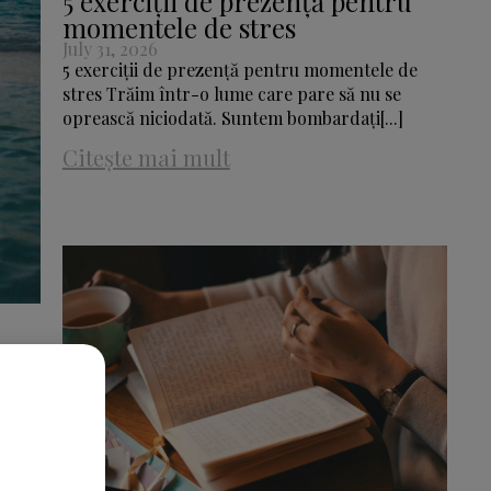
5 exerciții de prezență pentru
momentele de stres
July 31, 2026
5 exerciții de prezență pentru momentele de
stres Trăim într-o lume care pare să nu se
oprească niciodată. Suntem bombardați[...]
Citește mai mult