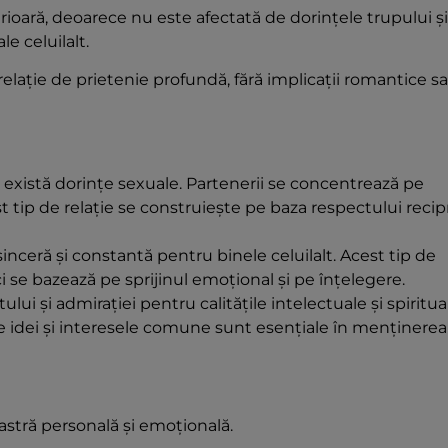
ioară, deoarece nu este afectată de dorințele trupului și
le celuilalt.
relație de prietenie profundă, fără implicații romantice s
u există dorințe sexuale. Partenerii se concentrează pe
t tip de relație se construiește pe baza respectului recip
sinceră și constantă pentru binele celuilalt. Acest tip de
ci se bazează pe sprijinul emoțional și pe înțelegere.
ui și admirației pentru calitățile intelectuale și spiritua
de idei și interesele comune sunt esențiale în menținerea
oastră personală și emoțională.