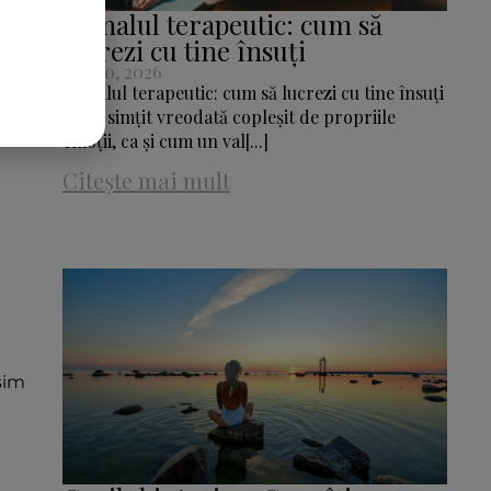
Jurnalul terapeutic: cum să
lucrezi cu tine însuți
July 30, 2026
Jurnalul terapeutic: cum să lucrezi cu tine însuți
Te-ai simțit vreodată copleșit de propriile
emoții, ca și cum un val[...]
Citește mai mult
ășim