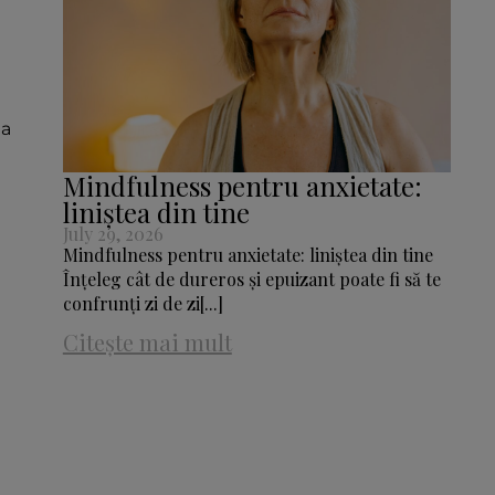
 a
Mindfulness pentru anxietate:
liniștea din tine
July 29, 2026
Mindfulness pentru anxietate: liniștea din tine
Înțeleg cât de dureros și epuizant poate fi să te
confrunți zi de zi[...]
Citește mai mult