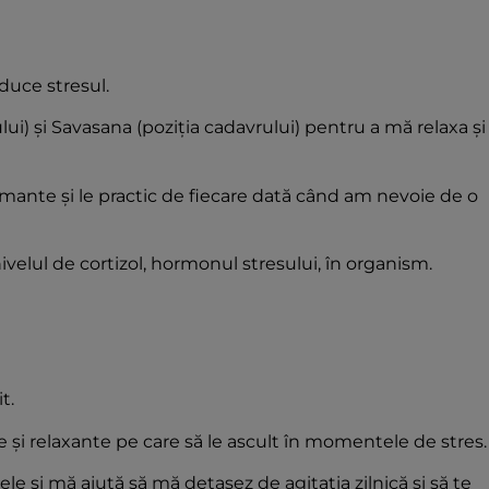
duce stresul.
ui) și Savasana (poziția cadavrului) pentru a mă relaxa și
mante și le practic de fiecare dată când am nevoie de o
velul de cortizol, hormonul stresului, în organism.
t.
re și relaxante pe care să le ascult în momentele de stres.
le și mă ajută să mă detașez de agitația zilnică și să te