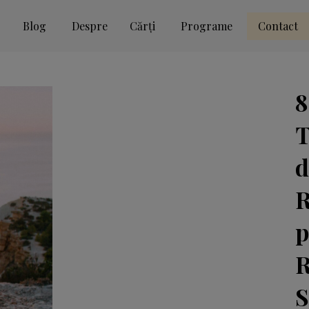
Blog
Despre
Cărți
Programe
Contact
8
T
d
R
p
R
S