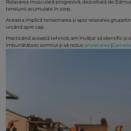
Relaxarea musculară progresivă, dezvoltată de Edmun
tensiunii acumulate în corp.
Aceasta implică tensionarea și apoi relaxarea grupelo
urcând spre cap.
Practicând această tehnică, am învățat să identific și
îmbunătățesc somnul și să reduc
anxietatea
(
Camelia