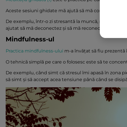
Aceste sesiuni ghidate mă ajută să mă concentrez și să 
De exemplu, într-o zi stresantă la muncă, m-am retra
ajutat să mă deconectez și să mă reconectez cu mine 
Mindfulness-ul
Practica mindfulness-ului
m-a învățat să fiu prezentă 
O tehnică simplă pe care o folosesc este să te concentre
De exemplu, când simt că stresul îmi apasă în zona p
să simt și să accept acea tensiune până când se disipă