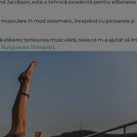
d Jacobson, este o tehnică excelentă pentru eliberarea
r musculare în mod sistematic, începând cu picioarele și
 să eliberez tensiunea musculară, ceea ce m-a ajutat să îm
 Buligoanea Therapist
)
​.