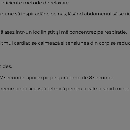
i eficiente metode de relaxare.
esupune să inspir adânc pe nas, lăsând abdomenul să se rid
așez într-un loc liniștit și mă concentrez pe respirație.
itmul cardiac se calmează și tensiunea din corp se reduc
c des.
u 7 secunde, apoi expir pe gură timp de 8 secunde.
ă, recomandă această tehnică pentru a calma rapid mintea