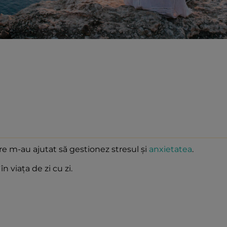
re m-au ajutat să gestionez stresul și
anxietatea
.
n viața de zi cu zi.