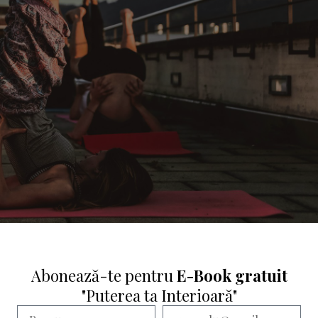
Abonează-te pentru
E-Book gratuit
"Puterea ta Interioară"
perit-o prin aplicații precum Calm și Headspace.