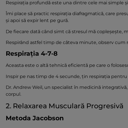
Respirația profundă este una dintre cele mai simple ș
Îmi place să practic respirația diafragmatică, care pr
și apoi să expir lent pe gură.
De fiecare dată când simt că stresul mă copleșește, mă 
Respirând astfel timp de câteva minute, observ cum r
Respirația 4-7-8
Aceasta este o altă tehnică eficientă pe care o foloses
Inspir pe nas timp de 4 secunde, țin respirația pentr
Dr. Andrew Weil, un specialist în medicină integrativ
corpul.
2. Relaxarea Musculară Progresivă
Metoda Jacobson