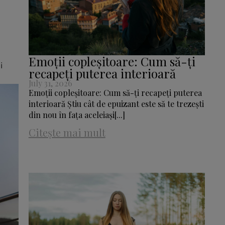
Emoții copleșitoare: Cum să-ți
i
recapeți puterea interioară
July 31, 2026
Emoții copleșitoare: Cum să-ți recapeți puterea
interioară Știu cât de epuizant este să te trezești
din nou în fața aceleiași[...]
Citește mai mult