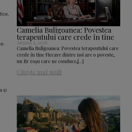
ice,
Camelia Buligoanea: Povestea
terapeutului care crede în tine
August 1, 2026
e.
Camelia Buligoanea: Povestea terapeutului care
crede în tine Fiecare dintre noi are o poveste,
un fir roșu care ne conduce,[...]
Citește mai mult
 și