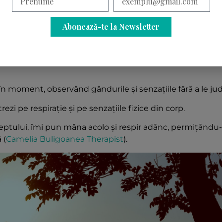
îmi relaxez mintea, chiar și în zilele aglomerate.
Abonează-te la Newsletter
s pentru 10 minute și am urmat o meditație ghidată car
însămi​
(
Camelia Buligoanea Therapist
)
​.
în moment, observând gândurile și senzațiile fără a le ju
zi pe respirație și pe senzațiile fizice din corp.
ieptului, îmi pun mâna acolo și respir adânc, permițându
​
(
Camelia Buligoanea Therapist
)
​.