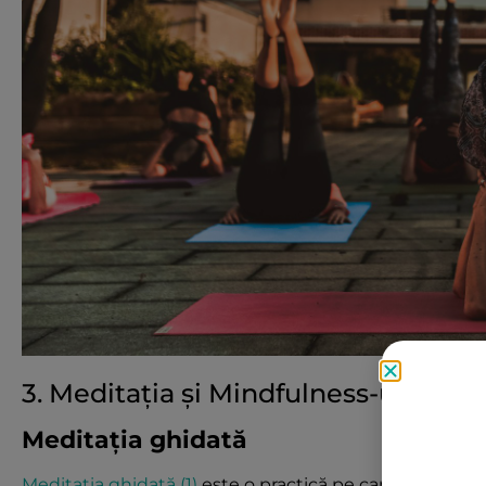
3. Meditația și Mindfulness-ul
Meditația ghidată
Meditația ghidată (1)
este o practică pe care am desco