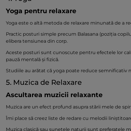
Yoga pentru relaxare
Yoga este o altă metoda de relaxare minunată de a re
Practic posturi simple precum Balasana (poziția copilul
elibera tensiunea din corp.
Aceste posturi sunt cunoscute pentru efectele lor cal
pauză mentală și fizică.
Studiile au arătat că yoga poate reduce semnificativ ni
5. Muzica de Relaxare
Ascultarea muzicii relaxante
Muzica are un efect profund asupra stării mele de spiri
Îmi place să creez liste de redare cu melodii liniștitoa
Muzica clasică sau sunetele naturii sunt preferatele me