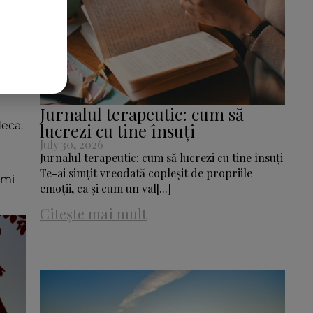
e m-a
Jurnalul terapeutic: cum să
deca.
lucrezi cu tine însuți
July 30, 2026
Jurnalul terapeutic: cum să lucrezi cu tine însuți
Te-ai simțit vreodată copleșit de propriile
-mi
emoții, ca și cum un val[...]
Citește mai mult