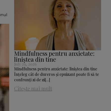
unul
Mindfulness pentru anxietate:
liniștea din tine
July 29, 2026
Mindfulness pentru anxietate: liniștea din tine
Înțeleg cât de dureros și epuizant poate fi să te
confrunți zi de zi[...]
Citește mai mult