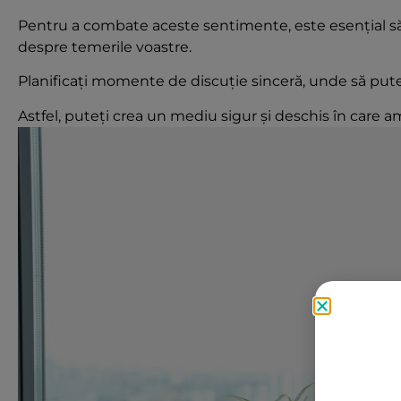
Pentru a combate aceste sentimente, este esențial să 
despre temerile voastre.
Planificați momente de discuție sinceră, unde să pute
Astfel, puteți crea un mediu sigur și deschis în care amâ