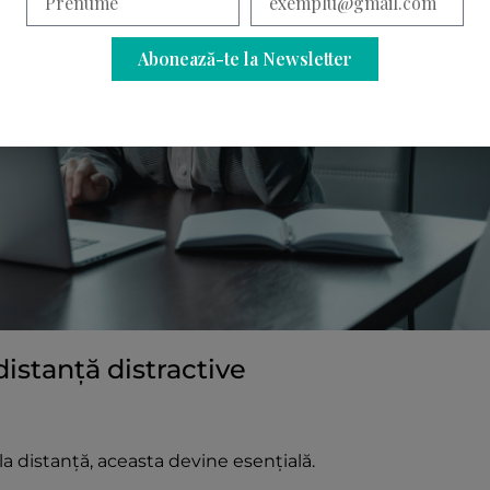
Abonează-te la Newsletter
distanță distractive
e la distanță, aceasta devine esențială.