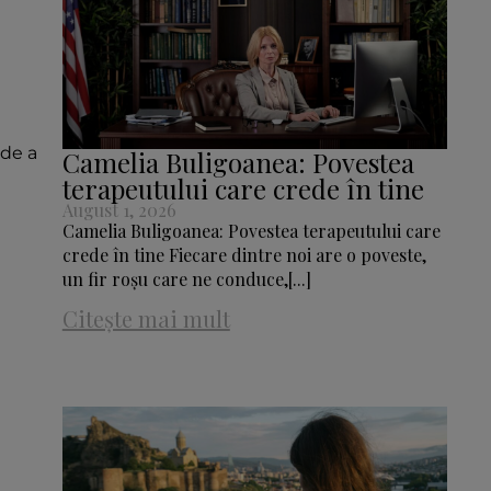
 de a
Camelia Buligoanea: Povestea
terapeutului care crede în tine
August 1, 2026
Camelia Buligoanea: Povestea terapeutului care
crede în tine Fiecare dintre noi are o poveste,
un fir roșu care ne conduce,[...]
Citește mai mult