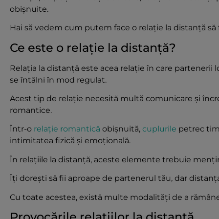
obișnuite.
Hai să vedem cum putem face o relație la distanță să
Ce este o relație la distanță?
Relația la distanță este acea relație în care partenerii l
se întâlni în mod regulat.
Acest tip de relație necesită multă comunicare și în
romantice.
Într-o
relație romantică
obișnuită,
cuplurile
petrec tim
intimitatea fizică și emoțională.
În relațiile la distanță, aceste elemente trebuie menți
Îți dorești să fii aproape de partenerul tău, dar distanța 
Cu toate acestea, există multe modalități de a rămâne 
Provocările relațiilor la distanță