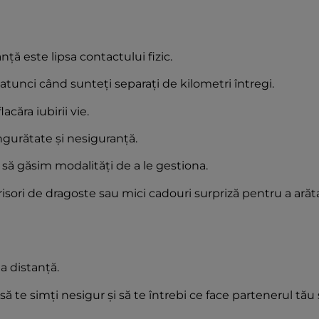
nță este lipsa contactului fizic.
ul atunci când sunteți separați de kilometri întregi.
căra iubirii vie.
ngurătate și nesiguranță.
ă găsim modalități de a le gestiona.
sori de dragoste sau mici cadouri surpriză pentru a arăt
la distanță.
ă te simți nesigur și să te întrebi ce face partenerul tău 