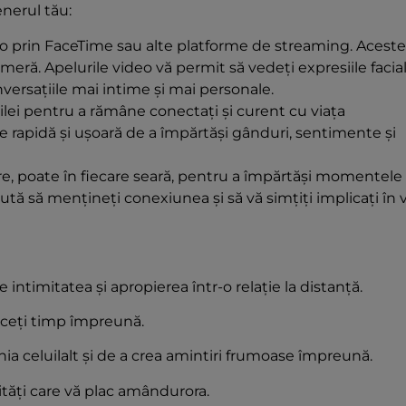
nerul tău:
deo prin FaceTime sau alte platforme de streaming. Aceste
cameră. Apelurile video vă permit să vedeți expresiile facial
nversațiile mai intime și mai personale.
zilei pentru a rămâne conectați și curent cu viața
te rapidă și ușoară de a împărtăși gânduri, sentimente și
are, poate în fiecare seară, pentru a împărtăși momentele
jută să mențineți conexiunea și să vă simțiți implicați în 
intimitatea și apropierea într-o relație la distanță.
treceți timp împreună.
ia celuilalt și de a crea amintiri frumoase împreună.
ivități care vă plac amândurora.