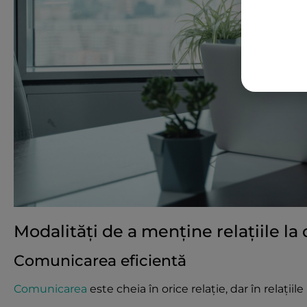
Modalități de a menține relațiile la 
Comunicarea eficientă
Comunicarea
este cheia în orice relație, dar în relațiil