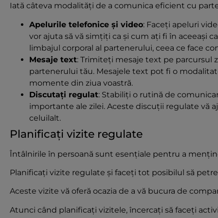
Iată câteva modalități de a comunica eficient cu parte
Apelurile telefonice și video
: Faceți apeluri vi
vor ajuta să vă simțiți ca și cum ați fi în aceeași 
limbajul corporal al partenerului, ceea ce face co
Mesaje text
: Trimiteți mesaje text pe parcursul 
partenerului tău. Mesajele text pot fi o modalita
momente din ziua voastră.
Discutați regulat
: Stabiliți o rutină de comunic
importante ale zilei. Aceste discuții regulate vă a
celuilalt.
Planificați vizite regulate
Întâlnirile în persoană sunt esențiale pentru a menține 
Planificați vizite regulate și faceți tot posibilul să pe
Aceste vizite vă oferă ocazia de a vă bucura de compan
Atunci când planificați vizitele, încercați să faceți act