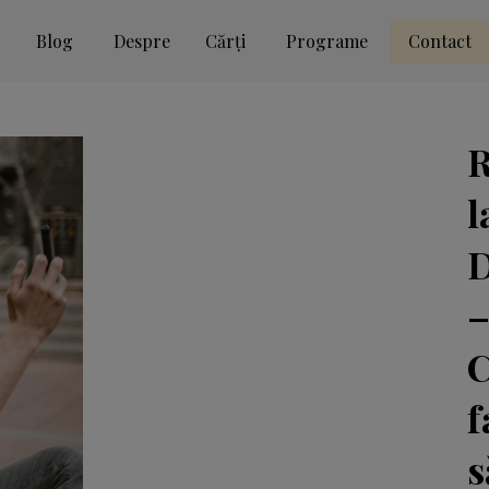
Blog
Despre
Cărți
Programe
Contact
R
l
D
f
s