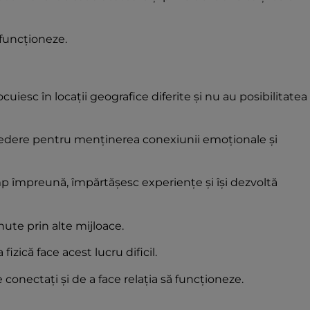
 funcționeze.
ocuiesc în locații geografice diferite și nu au posibilitatea
credere pentru menținerea conexiunii emoționale și
p împreună, împărtășesc experiențe și își dezvoltă
nute prin alte mijloace.
fizică face acest lucru dificil.
conectați și de a face relația să funcționeze.