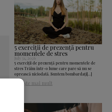
5 exerciții de prezență pentru
momentele de stres
July 31, 2026
5 exerciții de prezență pentru momentele de
stres Trăim într-o lume care pare să nu se
oprească niciodată. Suntem bombardați[...]
Citește mai mult