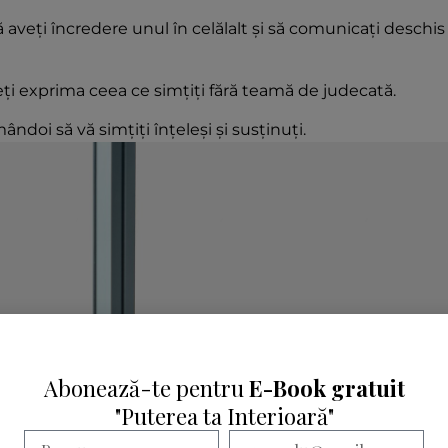
aveți încredere unul în celălalt și să comunicați deschis
ți exprima ceea ce simțiți fără teamă de judecată.
ndoi să vă simțiți înțeleși și susținuți.
Abonează-te pentru
E-Book gratuit
"Puterea ta Interioară"