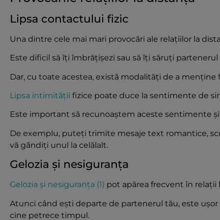
Lipsa contactului fizic
Una dintre cele mai mari provocări ale relațiilor la dista
Este dificil să îți îmbrățișezi sau să îți săruți partener
Dar, cu toate acestea, există modalități de a menține fla
Lipsa intimității
fizice poate duce la sentimente de si
Este important să recunoaștem aceste sentimente și s
De exemplu, puteți trimite mesaje text romantice, scri
vă gândiți unul la celălalt.
Gelozia și nesiguranța
Gelozia și nesiguranța (1)
pot apărea frecvent în relații 
Atunci când ești departe de partenerul tău, este ușor s
cine petrece timpul.