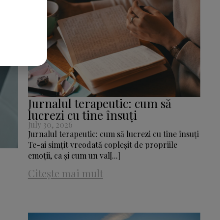
Jurnalul terapeutic: cum să
lucrezi cu tine însuți
July 30, 2026
Jurnalul terapeutic: cum să lucrezi cu tine însuți
Te-ai simțit vreodată copleșit de propriile
emoții, ca și cum un val[...]
Citește mai mult