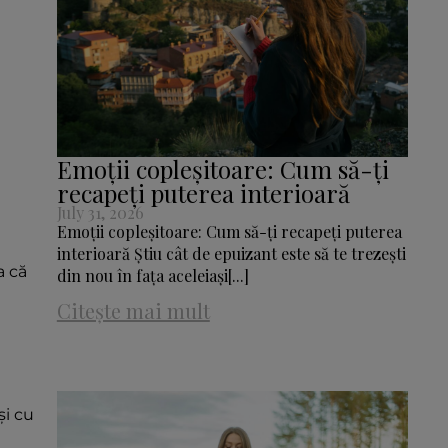
Emoții copleșitoare: Cum să-ți
recapeți puterea interioară
July 31, 2026
Emoții copleșitoare: Cum să-ți recapeți puterea
interioară Știu cât de epuizant este să te trezești
a că
din nou în fața aceleiași[...]
Citește mai mult
și cu