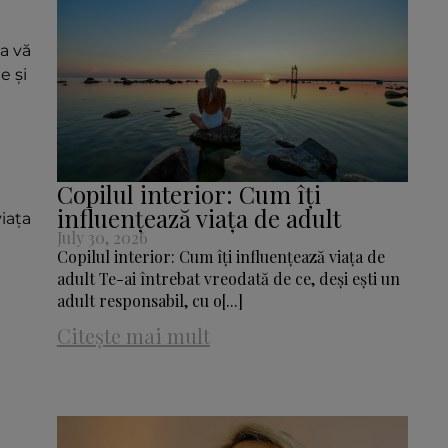
a vă
e și
Copilul interior: Cum îți
influențează viața de adult
viața
July 30, 2026
Copilul interior: Cum îți influențează viața de
adult Te-ai întrebat vreodată de ce, deși ești un
adult responsabil, cu o[...]
Citește mai mult